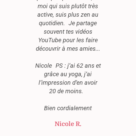
moi qui suis plutôt très
débutan
active, suis plus zen au
réali
quotidien. Je partage
capable 
souvent tes vidéos
motivé
YouTube pour les faire
et que j
découvrir à mes amies...
yoga à 
le c
Nicole PS : j’ai 62 ans et
maison
grâce au yoga, j’ai
abonne
l’impression d’en avoir
studi
20 de moins.
par
Merci 
Bien cordialement
Marys
Nicole R.
Marie