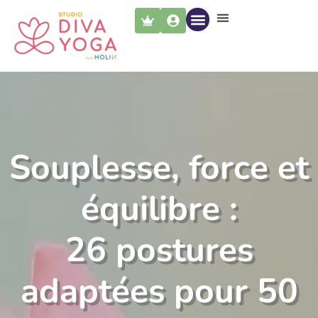
PARCOURS DIVA YOGA
LES PROFESSEURS
NOUS CONTACTER
Souplesse, force et
équilibre :
26 postures
adaptées pour 50