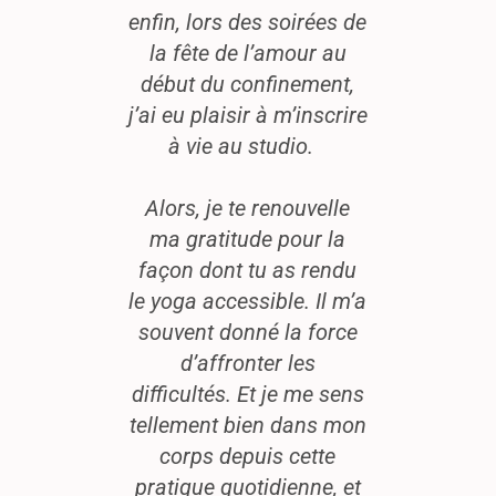
enfin, lors des soirées de
dans mo
la fête de l’amour au
studio 
début du confinement,
moi un h
j’ai eu plaisir à m’inscrire
refuge d
à vie au studio.
j’en pa
et à mes
Alors, je te renouvelle
sai
ma gratitude pour la
béné
façon dont tu as rendu
bie
le yoga accessible. Il m’a
J’ai te
souvent donné la force
appro
d’affronter les
perform
difficultés. Et je me sens
du resp
tellement bien dans mon
son cor
corps depuis cette
jours
pratique quotidienne, et
séance