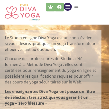
PARCOURS DIVA YOGA
LES PROFESSEURS
NOUS CONTACTER
Le Studio en ligne Diva Yoga est un choix évident
si vous désirez pratiquer un yoga transformateur
et bienveillant au quotidien.
Chacune des professeures du Studio a été
formée à la Méthode Diva Yoga : elles sont
certifiées pour l’enseignement du yoga en ligne et
possèdent les qualifications requises pour offrir
des cours de yoga sécuritaires sur le Web.
Les enseignantes Diva Yoga ont passé un filtre
de sélection très strict qui vous garantit un
yoga « zéro blessure ».