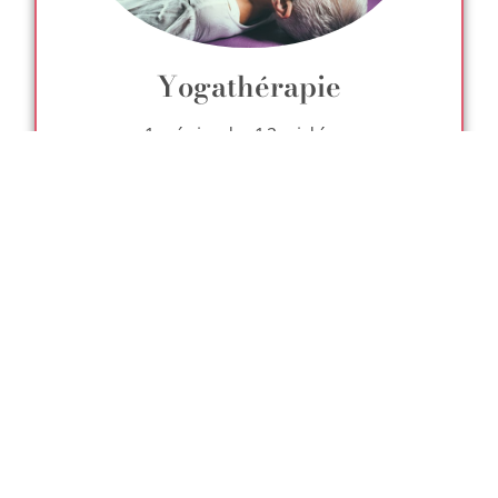
Yogathérapie
1 série de 12 vidéos
Avec
+1715 cours
de yoga variés et
+66
séries spécialisées
, le Studio Diva
Yoga vous offre l’assurance de toujours
trouver un cours ou une série
adaptée
à
VOTRE besoin du moment !