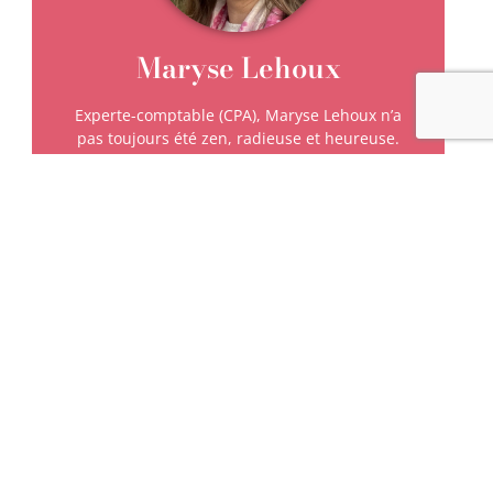
Maryse Lehoux
Experte-comptable (CPA), Maryse Lehoux n’a
pas toujours été zen, radieuse et heureuse.
Victime d’une dépression alors qu’elle est
enceinte de sa fille, elle décide (malgré la peur)
de quitter son emploi pour suivre sa passion :
l’accompagnement des femmes dans leur
quête du bien-être et d’épanouissement.
Fondatrice du Studio de yoga en ligne le plus
complet pour les 224 millions de francophones
du monde entier, Maryse enseigne le yoga sur
le web depuis 2007. Une décennie d’expérience
plus tard, elle fonde l’Université Internationale
de Yoga.