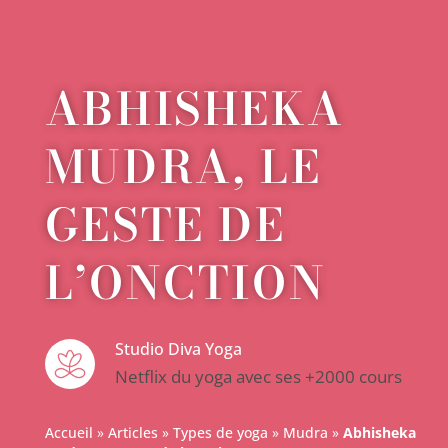
ABHISHEKA
MUDRA, LE
GESTE DE
L’ONCTION
Studio Diva Yoga
Netflix du yoga avec ses +2000 cours
Accueil
»
Articles
»
Types de yoga
»
Mudra
»
Abhisheka