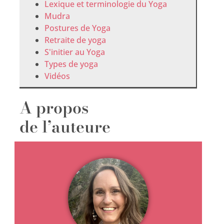
Lexique et terminologie du Yoga
Mudra
Postures de Yoga
Retraite de yoga
S'initier au Yoga
Types de yoga
Vidéos
A propos
de l’auteure