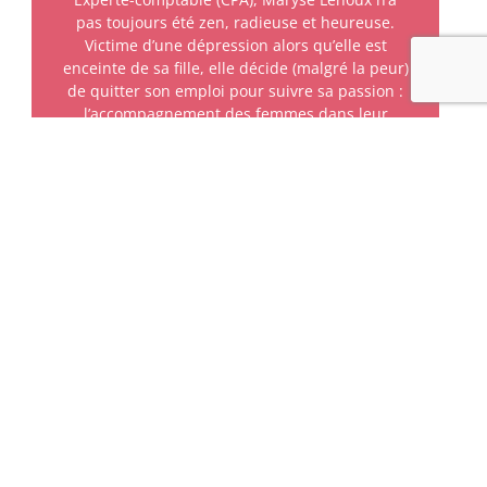
pas toujours été zen, radieuse et heureuse.
Victime d’une dépression alors qu’elle est
enceinte de sa fille, elle décide (malgré la peur)
de quitter son emploi pour suivre sa passion :
l’accompagnement des femmes dans leur
quête du bien-être et d’épanouissement.
Fondatrice du Studio de yoga en ligne le plus
complet pour les 224 millions de francophones
du monde entier, Maryse enseigne le yoga sur
le web depuis 2007. Une décennie d’expérience
plus tard, elle fonde l’Université Internationale
de Yoga.
Suivez-nous