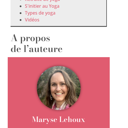
S'initier au Yoga
Types de yoga
Vidéos
A propos
de l’auteure
Maryse Lehoux