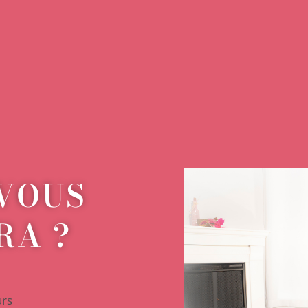
VOUS
RA ?
urs