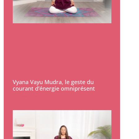
Vyana Vayu Mudra, le geste du
courant d’énergie omniprésent
Lire la suite »