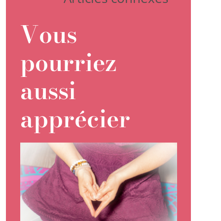
Vous
pourriez
aussi
apprécier