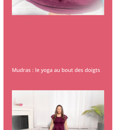
Mudras : le yoga au bout des doigts
Lire la suite »