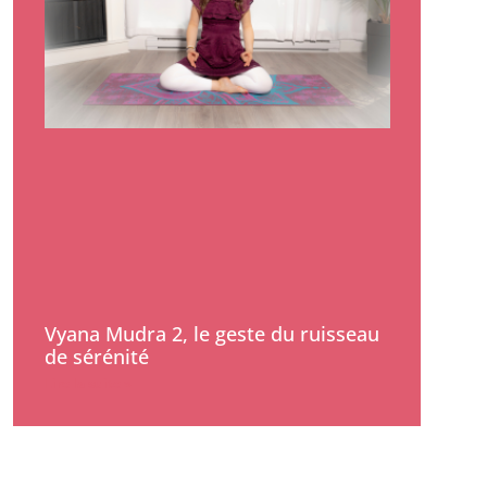
Vyana Mudra 2, le geste du ruisseau
de sérénité
Lire la suite »