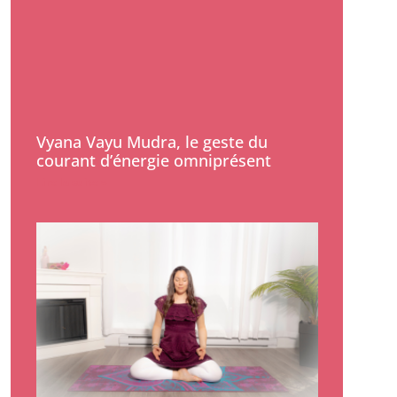
Vyana Vayu Mudra, le geste du
courant d’énergie omniprésent
Lire la suite »