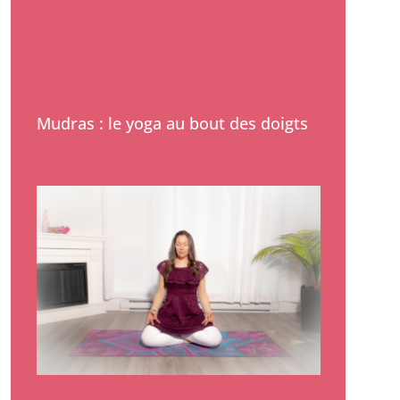
Mudras : le yoga au bout des doigts
Lire la suite »