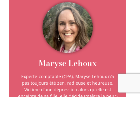
Maryse Lehoux
Experte-comptable (CPA), Maryse Lehoux n’a
pas toujours été zen, radieuse et heureuse.
Victime d’une dépression alors qu’elle est
enceinte de sa fille, elle décide (malgré la peur)
de quitter son emploi pour suivre sa passion :
l’accompagnement des femmes dans leur
quête du bien-être et d’épanouissement.
Fondatrice du Studio de yoga en ligne le plus
complet pour les 224 millions de francophones
du monde entier, Maryse enseigne le yoga sur