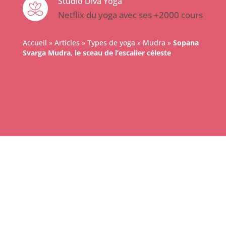
Studio Diva Yoga
Netflix du yoga avec ses +2000 cours
Accueil
»
Articles
»
Types de yoga
»
Mudra
»
Sopana
Svarga Mudra, le sceau de l’escalier céleste