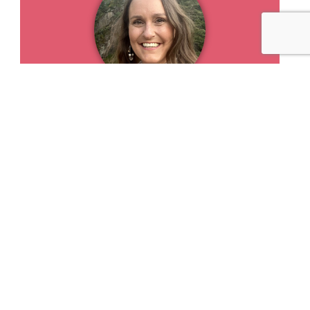
Maryse Lehoux
Experte-comptable (CPA), Maryse Lehoux n’a
pas toujours été zen, radieuse et heureuse.
Victime d’une dépression alors qu’elle est
enceinte de sa fille, elle décide (malgré la peur)
de quitter son emploi pour suivre sa passion :
l’accompagnement des femmes dans leur
quête du bien-être et d’épanouissement.
Fondatrice du Studio de yoga en ligne le plus
complet pour les 224 millions de francophones
du monde entier, Maryse enseigne le yoga sur
le web depuis 2007. Une décennie d’expérience
plus tard, elle fonde l’Université Internationale