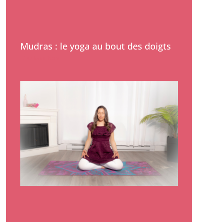
Mudras : le yoga au bout des doigts
Lire la suite »