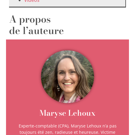
Vidéos
A propos
de l’auteure
Maryse Lehoux
Experte-comptable (CPA), Maryse Lehoux n’a pas
toujours été zen, radieuse et heureuse. Victime