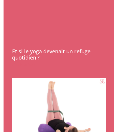
Et si le yoga devenait un refuge
quotidien ?
Lire la suite »