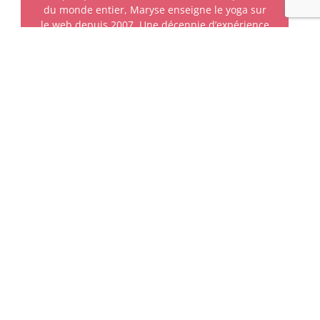
du monde entier, Maryse enseigne le yoga sur
le web depuis 2007. Une décennie d’expérience
plus tard, elle fonde l’Université Internationale
de Yoga.
Suivez-nous
Guide gratuit
Découvrez les 12
postures pour devenir
Souple, Active et