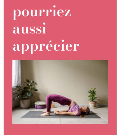
pourriez
aussi
apprécier