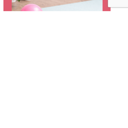
Yoga Balles au travail : la pause bien-
être qui dénoue (presque) tout
Lire la suite »