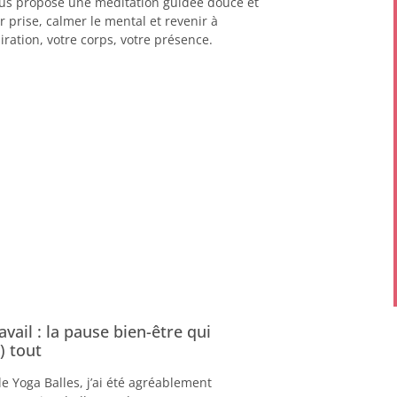
vous propose une méditation guidée douce et
r prise, calmer le mental et revenir à
piration, votre corps, votre présence.
avail : la pause bien-être qui
) tout
le Yoga Balles, j’ai été agréablement