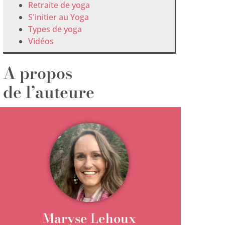
Retraite de yoga
S'initier au Yoga
Types de yoga
Vidéos
A propos
de l’auteure
Maryse Lehoux