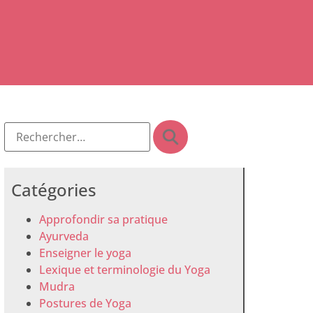
Catégories
Approfondir sa pratique
Ayurveda
Enseigner le yoga
Lexique et terminologie du Yoga
Mudra
Postures de Yoga