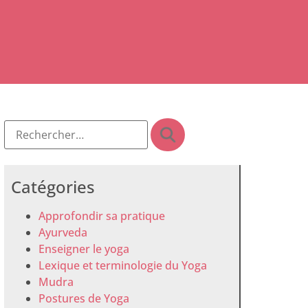
Catégories
Approfondir sa pratique
Ayurveda
Enseigner le yoga
Lexique et terminologie du Yoga
Mudra
Postures de Yoga