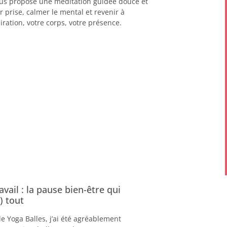
vous propose une méditation guidée douce et
r prise, calmer le mental et revenir à
piration, votre corps, votre présence.
avail : la pause bien-être qui
) tout
le Yoga Balles, j’ai été agréablement