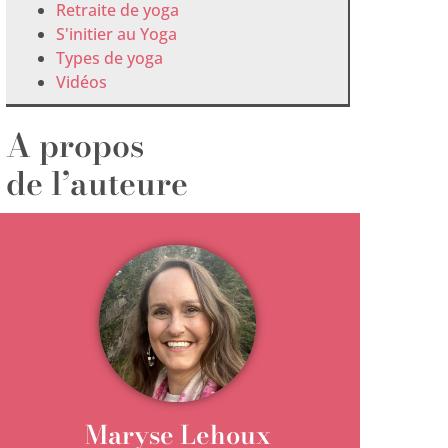
Retraite de yoga
S'initier au Yoga
Types de yoga
Vidéos
A propos
de l’auteure
Maryse Lehoux