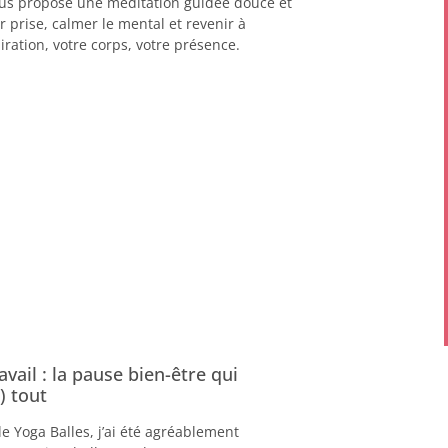
vous propose une méditation guidée douce et
r prise, calmer le mental et revenir à
piration, votre corps, votre présence.
avail : la pause bien-être qui
) tout
le Yoga Balles, j’ai été agréablement