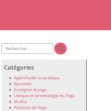
Catégories
Approfondir sa pratique
Ayurveda
Enseigner le yoga
Lexique et terminologie du Yoga
Mudra
Postures de Yoga