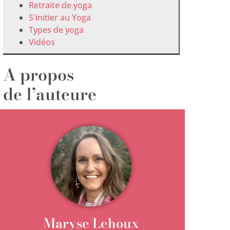
Retraite de yoga
S'initier au Yoga
Types de yoga
Vidéos
A propos
de l’auteure
Maryse Lehoux