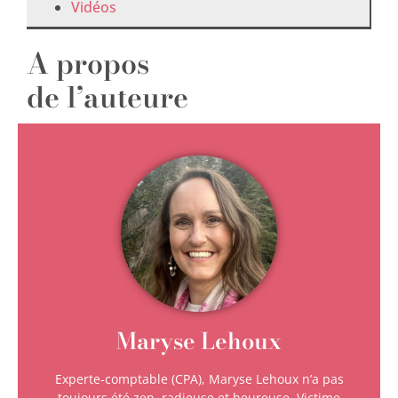
Vidéos
A propos
de l’auteure
Maryse Lehoux
Experte-comptable (CPA), Maryse Lehoux n’a pas
toujours été zen, radieuse et heureuse. Victime