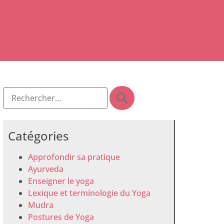
Catégories
Approfondir sa pratique
Ayurveda
Enseigner le yoga
Lexique et terminologie du Yoga
Mudra
Postures de Yoga