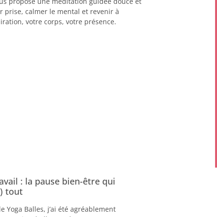
vous propose une méditation guidée douce et
r prise, calmer le mental et revenir à
piration, votre corps, votre présence.
avail : la pause bien-être qui
) tout
le Yoga Balles, j’ai été agréablement