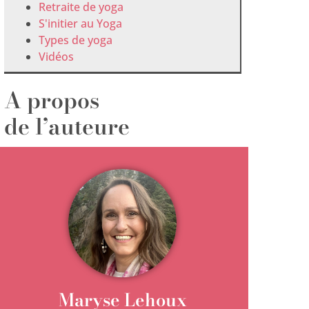
Retraite de yoga
S'initier au Yoga
Types de yoga
Vidéos
A propos
de l’auteure
Maryse Lehoux