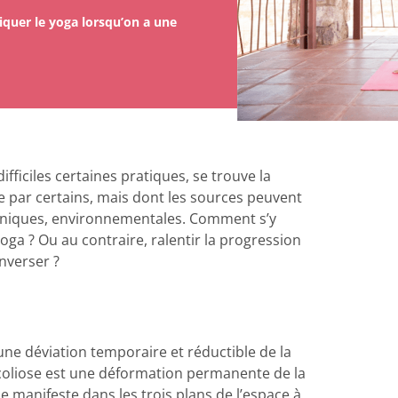
quer le yoga lorsqu’on a une
fficiles certaines pratiques, se trouve la
 par certains, mais dont les sources peuvent
aniques, environnementales
. Comment s’y
ga ? Ou au contraire, ralentir la progression
nverser ?
u’une déviation temporaire et réductible de la
coliose est une déformation permanente de la
e manifeste dans les trois plans de l’espace à