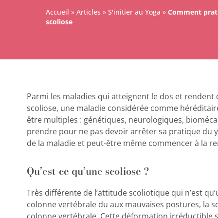
Accueil
»
Articles
»
S'initier au Yoga
»
Comment prati
scoliose
Parmi les maladies qui atteignent le dos et rendent di
scoliose, une maladie considérée comme héréditaire
être multiples : g
énétiques, neurologiques, bioméc
prendre pour ne pas devoir arrêter sa pratique du yo
de la maladie et peut-être même commencer à la re
Qu’est-ce qu’une scoliose ?
Très différente de l’attitude scoliotique qui n’est q
colonne vertébrale du aux mauvaises postures, la s
colonne vertébrale. Cette déformation irréductible s