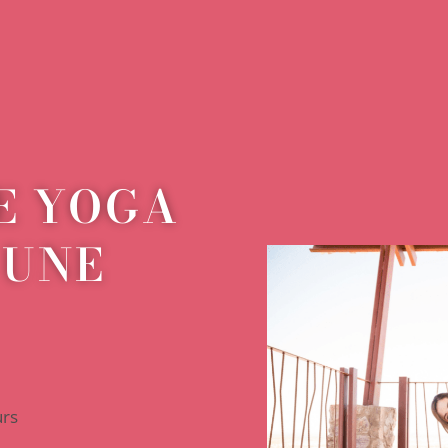
E YOGA
 UNE
urs