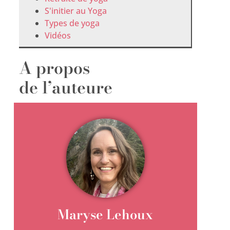
S'initier au Yoga
Types de yoga
Vidéos
A propos
de l’auteure
Maryse Lehoux