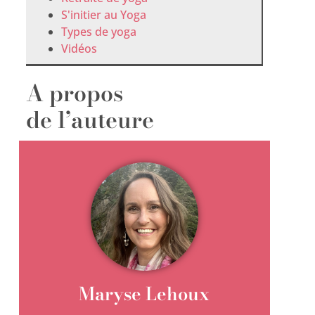
S'initier au Yoga
Types de yoga
Vidéos
A propos
de l’auteure
Maryse Lehoux