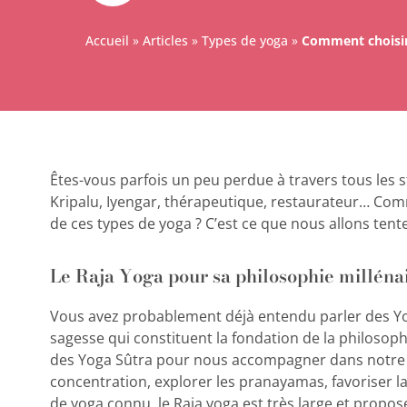
Accueil
»
Articles
»
Types de yoga
»
Comment choisir
Êtes-vous parfois un peu perdue à travers tous les 
Kripalu, Iyengar, thérapeutique, restaurateur… Com
de ces types de yoga ? C’est ce que nous allons tenter
Le Raja Yoga pour sa philosophie milléna
Vous avez probablement déjà entendu parler des Yog
sagesse qui constituent la fondation de la philosoph
des Yoga Sûtra pour nous accompagner dans notre v
concentration, explorer les pranayamas, favoriser la 
de yoga connu, le Raja yoga est très large et propos